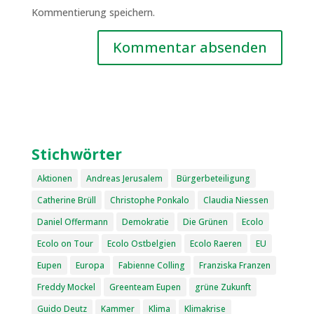
Kommentierung speichern.
Stichwörter
Aktionen
Andreas Jerusalem
Bürgerbeteiligung
Catherine Brüll
Christophe Ponkalo
Claudia Niessen
Daniel Offermann
Demokratie
Die Grünen
Ecolo
Ecolo on Tour
Ecolo Ostbelgien
Ecolo Raeren
EU
Eupen
Europa
Fabienne Colling
Franziska Franzen
Freddy Mockel
Greenteam Eupen
grüne Zukunft
Guido Deutz
Kammer
Klima
Klimakrise