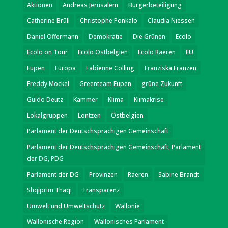
Aktionen
Andreas Jerusalem
Bürgerbeteiligung
Catherine Brüll
Christophe Ponkalo
Claudia Niessen
Daniel Offermann
Demokratie
Die Grünen
Ecolo
Ecolo on Tour
Ecolo Ostbelgien
Ecolo Raeren
EU
Eupen
Europa
Fabienne Colling
Franziska Franzen
Freddy Mockel
Greenteam Eupen
grüne Zukunft
Guido Deutz
Kammer
Klima
Klimakrise
Lokalgruppen
Lontzen
Ostbelgien
Parlament der Deutschsprachigen Gemeinschaft
Parlament der Deutschsprachigen Gemeinschaft, Parlament
der DG, PDG
Parlament der DG
Provinzen
Raeren
Sabine Brandt
Shqiprim Thaqi
Transparenz
Umwelt und Umweltschutz
Wallonie
Wallonische Region
Wallonisches Parlament