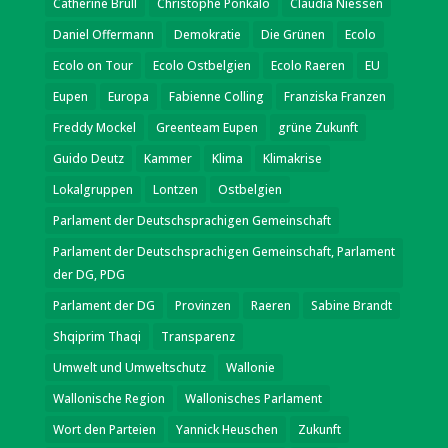
Catherine Brüll
Christophe Ponkalo
Claudia Niessen
Daniel Offermann
Demokratie
Die Grünen
Ecolo
Ecolo on Tour
Ecolo Ostbelgien
Ecolo Raeren
EU
Eupen
Europa
Fabienne Colling
Franziska Franzen
Freddy Mockel
Greenteam Eupen
grüne Zukunft
Guido Deutz
Kammer
Klima
Klimakrise
Lokalgruppen
Lontzen
Ostbelgien
Parlament der Deutschsprachigen Gemeinschaft
Parlament der Deutschsprachigen Gemeinschaft, Parlament
der DG, PDG
Parlament der DG
Provinzen
Raeren
Sabine Brandt
Shqiprim Thaqi
Transparenz
Umwelt und Umweltschutz
Wallonie
Wallonische Region
Wallonisches Parlament
Wort den Parteien
Yannick Heuschen
Zukunft