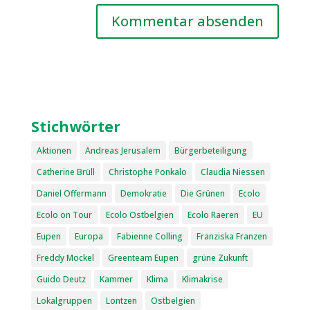
Stichwörter
Aktionen
Andreas Jerusalem
Bürgerbeteiligung
Catherine Brüll
Christophe Ponkalo
Claudia Niessen
Daniel Offermann
Demokratie
Die Grünen
Ecolo
Ecolo on Tour
Ecolo Ostbelgien
Ecolo Raeren
EU
Eupen
Europa
Fabienne Colling
Franziska Franzen
Freddy Mockel
Greenteam Eupen
grüne Zukunft
Guido Deutz
Kammer
Klima
Klimakrise
Lokalgruppen
Lontzen
Ostbelgien