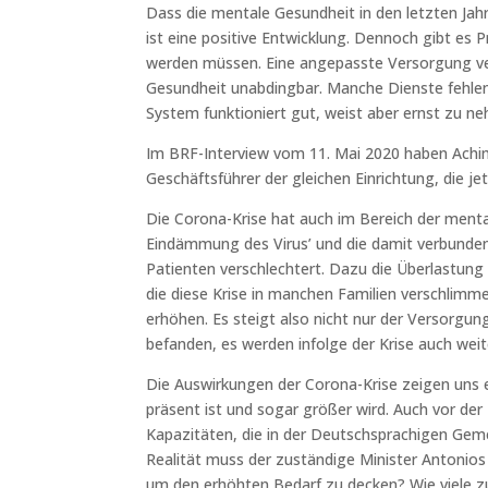
Dass die mentale Gesundheit in den letzten Jah
ist eine positive Entwicklung. Dennoch gibt es 
werden müssen. Eine angepasste Versorgung ver
Gesundheit unabdingbar. Manche Dienste fehlen 
System funktioniert gut, weist aber ernst zu n
Im BRF-Interview vom 11. Mai 2020 haben Achim 
Geschäftsführer der gleichen Einrichtung, die j
Die Corona-Krise hat auch im Bereich der ment
Eindämmung des Virus’ und die damit verbunden
Patienten verschlechtert. Dazu die Überlastung
die diese Krise in manchen Familien verschlimme
erhöhen. Es steigt also nicht nur der Versorgun
befanden, es werden infolge der Krise auch we
Die Auswirkungen der Corona-Krise zeigen uns 
präsent ist und sogar größer wird. Auch vor de
Kapazitäten, die in der Deutschsprachigen Geme
Realität muss der zuständige Minister Antonio
um den erhöhten Bedarf zu decken? Wie viele zu