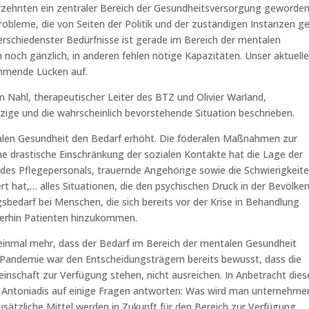
rzehnten ein zentraler Bereich der Gesundheitsversorgung geworden 
Probleme, die von Seiten der Politik und der zuständigen Instanzen g
schiedenster Bedürfnisse ist gerade im Bereich der mentalen
noch gänzlich, in anderen fehlen nötige Kapazitäten. Unser aktuell
ehmende Lücken auf.
Nahl, therapeutischer Leiter des BTZ und Olivier Warland,
etzige und die wahrscheinlich bevorstehende Situation beschrieben.
alen Gesundheit den Bedarf erhöht. Die föderalen Maßnahmen zur
e drastische Einschränkung der sozialen Kontakte hat die Lage der
 des Pflegepersonals, trauernde Angehörige sowie die Schwierigkeite
rt hat,… alles Situationen, die den psychischen Druck in der Bevölke
gsbedarf bei Menschen, die sich bereits vor der Krise in Behandlung
iterhin Patienten hinzukommen.
einmal mehr, dass der Bedarf im Bereich der mentalen Gesundheit
r Pandemie war den Entscheidungsträgern bereits bewusst, dass die
inschaft zur Verfügung stehen, nicht ausreichen. In Anbetracht dies
s Antoniadis auf einige Fragen antworten: Was wird man unternehme
sätzliche Mittel werden in Zukunft für den Bereich zur Verfügung