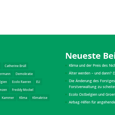
Neueste Be
Klima und der Preis des Ni
Catherine Brüll
Älter werden – und dann? D
fermann
Demokratie
Die Änderung des Forstges
lgien
Ecolo Raeren
EU
Forstverwaltung zu scheite
anzen
Freddy Mockel
Ecolo Ostbelgien und Groe
Kammer
Klima
Klimakrise
Airbag-Hilfen für angehend