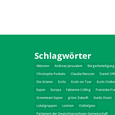
Schlagwörter
Aktionen
Andreas Jerusalem
Bürgerbeteiligung
Christophe Ponkalo
Claudia Niessen
Daniel Of
Die Grünen
Ecolo
Ecolo on Tour
Ecolo Ostbe
Eupen
Europa
Fabienne Colling
Franziska Fr
Greenteam Eupen
grüne Zukunft
Guido Deutz
Lokalgruppen
Lontzen
Ostbelgien
Parlament der Deutschsprachigen Gemeinschaft