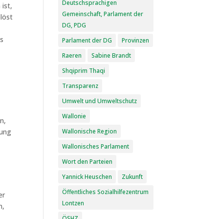
Deutschsprachigen
ist,
Gemeinschaft, Parlament der
elöst
DG, PDG
es
Parlament der DG
Provinzen
Raeren
Sabine Brandt
Shqiprim Thaqi
Transparenz
Umwelt und Umweltschutz
Wallonie
n,
Wallonische Region
rung
Wallonisches Parlament
Wort den Parteien
Yannick Heuschen
Zukunft
Öffentliches Sozialhilfezentrum
er
Lontzen
n,
ÖSHZ