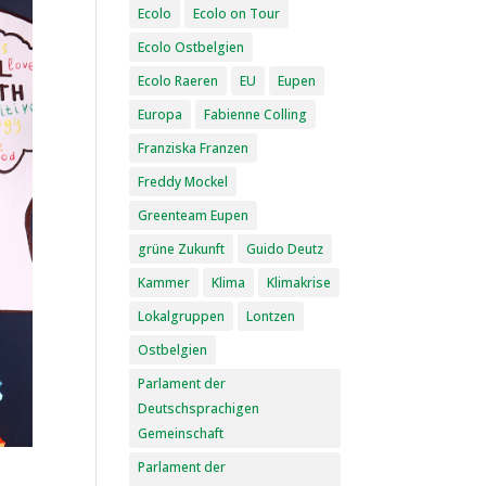
Ecolo
Ecolo on Tour
Ecolo Ostbelgien
Ecolo Raeren
EU
Eupen
Europa
Fabienne Colling
Franziska Franzen
Freddy Mockel
Greenteam Eupen
grüne Zukunft
Guido Deutz
Kammer
Klima
Klimakrise
Lokalgruppen
Lontzen
Ostbelgien
Parlament der
Deutschsprachigen
Gemeinschaft
Parlament der