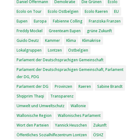
Daniel Offermann
Demokratie
Die Grünen
Ecolo
Ecolo on Tour
Ecolo Ostbelgien
Ecolo Raeren
EU
Eupen
Europa
Fabienne Colling
Franziska Franzen
Freddy Mockel
Greenteam Eupen
grüne Zukunft
Guido Deutz
Kammer
Klima
Klimakrise
Lokalgruppen
Lontzen
Ostbelgien
Parlament der Deutschsprachigen Gemeinschaft
Parlament der Deutschsprachigen Gemeinschaft, Parlament
der DG, PDG
Parlament der DG
Provinzen
Raeren
Sabine Brandt
Shqiprim Thaqi
Transparenz
Umwelt und Umweltschutz
Wallonie
Wallonische Region
Wallonisches Parlament
Wort den Parteien
Yannick Heuschen
Zukunft
Öffentliches Sozialhilfezentrum Lontzen
ÖSHZ