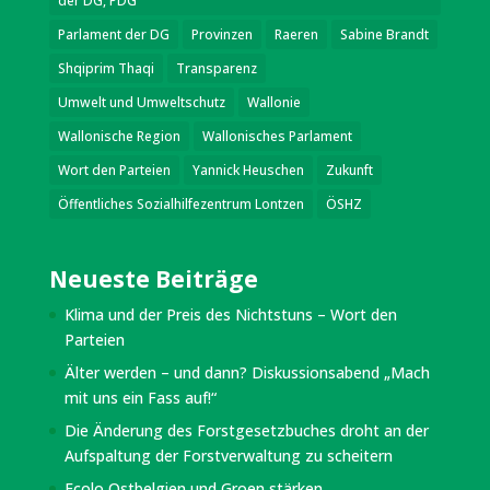
der DG, PDG
Parlament der DG
Provinzen
Raeren
Sabine Brandt
Shqiprim Thaqi
Transparenz
Umwelt und Umweltschutz
Wallonie
Wallonische Region
Wallonisches Parlament
Wort den Parteien
Yannick Heuschen
Zukunft
Öffentliches Sozialhilfezentrum Lontzen
ÖSHZ
Neueste Beiträge
Klima und der Preis des Nichtstuns – Wort den
Parteien
Älter werden – und dann? Diskussionsabend „Mach
mit uns ein Fass auf!“
Die Änderung des Forstgesetzbuches droht an der
Aufspaltung der Forstverwaltung zu scheitern
Ecolo Ostbelgien und Groen stärken